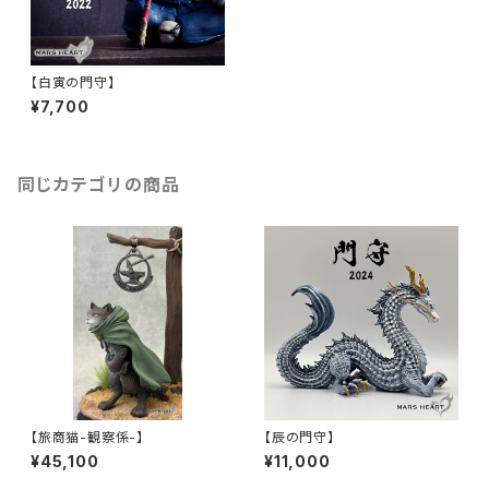
【白寅の門守】
¥7,700
同じカテゴリの商品
【旅商猫-観察係-】
【辰の門守】
¥45,100
¥11,000