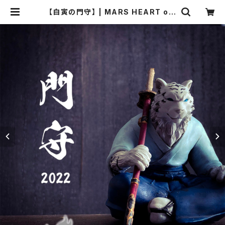
【白寅の門守】 | MARS HEART onl
ine shop