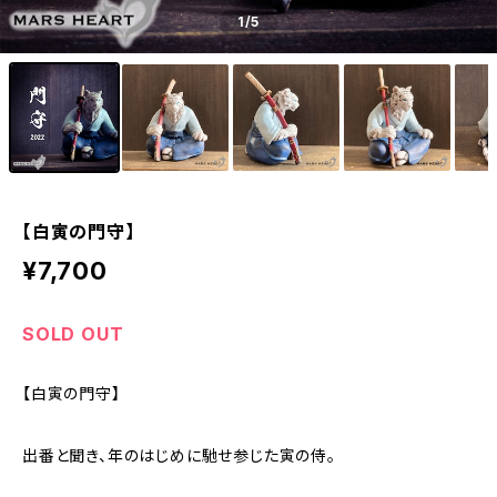
1
/5
【白寅の門守】
¥7,700
SOLD OUT
【白寅の門守】
出番と聞き、年のはじめに馳せ参じた寅の侍。