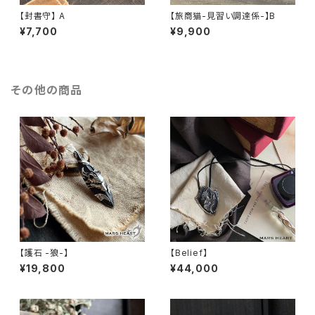
【封書守】 A
【旅商猫-見習い調達係-】B
¥7,700
¥9,900
その他の商品
【護石 -狼-】
【Belief】
¥19,800
¥44,000