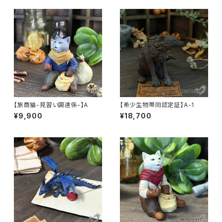
【旅商猫-見習い調達係-】A
【希少生物帯同認定証】A-1
¥9,900
¥18,700