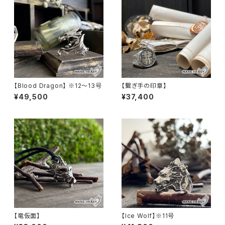
【Blood Dragon】 ※12〜13号
【繋ぎ手の印章】
¥49,500
¥37,400
【竜仮面】
【Ice Wolf】※11号