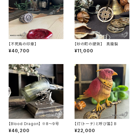
【不死鳥の印章】
【砂の町の硬貨】 真鍮製
¥40,700
¥11,000
【Blood Dragon】 ※8〜9号
【灯（トーチ）と呼び笛】 B
¥46,200
¥22,000