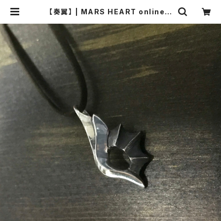
【奏翼】 | MARS HEART online s
hop