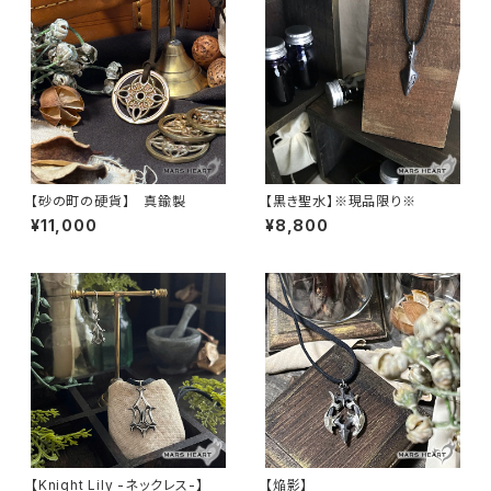
【砂の町の硬貨】 真鍮製
【黒き聖水】※現品限り※
¥11,000
¥8,800
【Knight Lily -ネックレス-】
【焔影】