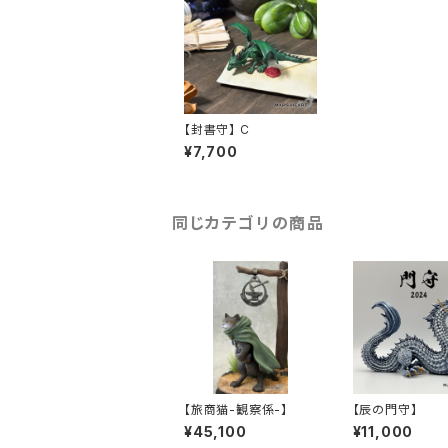
【封書守】 C
¥7,700
同じカテゴリの商品
【旅商猫-観察係-】
【辰の門守】
¥45,100
¥11,000