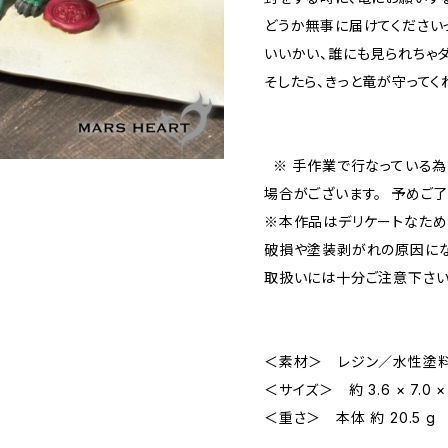
どうか無事に届けてください
いいかい、誰にも見られちゃ
そしたら、きっと竜が守ってく
※ 手作業で行なっている為
場合がございます。 予めご
※本作品はデリケートなため
破損や塗装剥がれの原因に
取扱いには十分ご注意下さ
＜素材＞ レジン／水性塗
＜サイズ＞ 約 3.6 × 7.0 ×
＜重さ＞ 本体 約 20.5 g