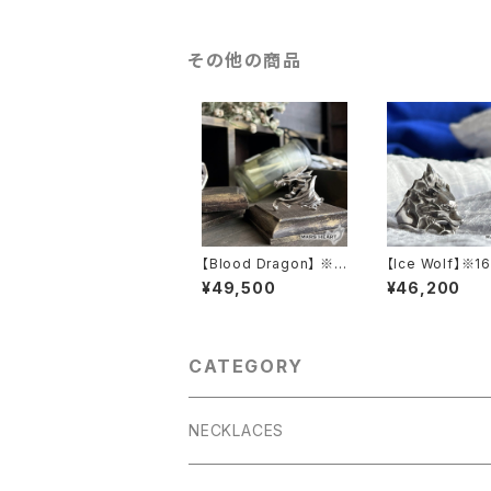
その他の商品
【Blood Dragon】 ※1
【Ice Wolf】※1
2〜13号
¥49,500
¥46,200
CATEGORY
NECKLACES