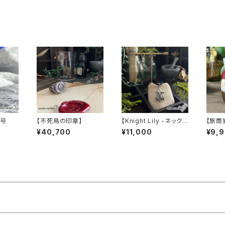
6号
【不死鳥の印章】
【Knight Lily -ネックレ
【旅商
ス-】
係-】B
¥40,700
¥11,000
¥9,