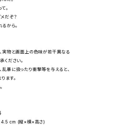
って。
ダメだぞ？
れるから。
、実物と画面上の色味が若干異なる
了承ください。
、乱暴に扱ったり衝撃等を与えると、
なります。
い。
料
 4.5 cm (縦×横×高さ)