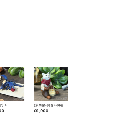
】 A
【旅商猫-見習い調達
係-】B
00
¥9,900