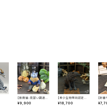
【旅商猫-見習い調達
【希少生物帯同認定証】
【封書守
係-】A
A-1
¥9,900
¥18,700
¥7,7