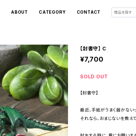
E
ABOUT
CATEGORY
CONTACT
【封書守】 C
¥7,700
SOLD OUT
【封書守】
最近、手紙がうまく届かない
それなら、おまじないを教えて
封をする時に、竜にお願いす