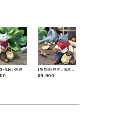
猫-見習い調達
【旅商猫-見習い調達
係-】D
900
¥9,900