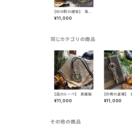
【砂の町の硬貨】 真鍮
製
¥11,000
同じカテゴリの商品
【凪のルーペ】 真鍮製
【共鳴の道導】 
¥11,000
¥11,000
その他の商品