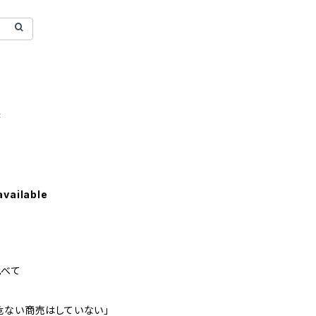
製
available
比べて
危ない商売はしていない」