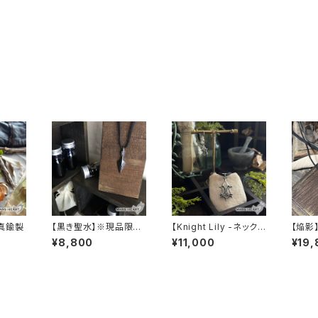
真鍮製
【黒き聖水】※現品限り
【Knight Lily -ネックレ
【焔影
※
ス-】
¥8,800
¥11,000
¥19,