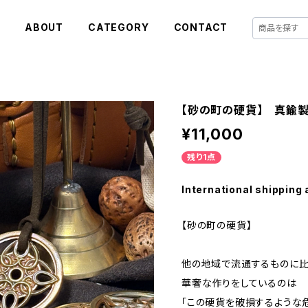
E
ABOUT
CATEGORY
CONTACT
【砂の町の硬貨】 真鍮
¥11,000
残り1点
International shipping 
【砂の町の硬貨】
他の地域で流通するものに
華奢な作りをしているのは
「この硬貨を破損するような