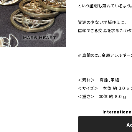
という証明も兼ねているよう
資源の少ない地域ゆえに、
信頼できる交易を求めたカタ
※真鍮の為、金属アレルギー
＜素材＞ 真鍮、革紐
＜サイズ＞ 本体 約 3.0 × 3.
＜重さ＞ 本体 約 8.0 g
Internationa
Ad