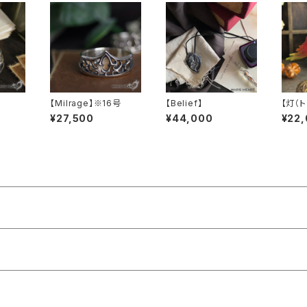
】
【Milrage】※16号
【Belief】
【灯（
B
¥27,500
¥44,000
¥22