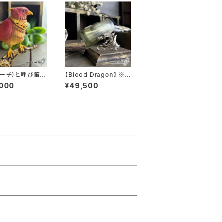
トーチ）と呼び笛】
【Blood Dragon】 ※1
2〜13号
,000
¥49,500